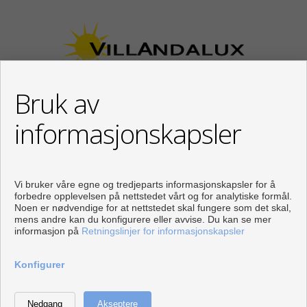
Bruk av
informasjonskapsler
KONTAKT
Calle Los Huertos, 97
Local 3
Vi bruker våre egne og tredjeparts informasjonskapsler for å
29780 Nerja (Málaga)
forbedre opplevelsen på nettstedet vårt og for analytiske formål.
Noen er nødvendige for at nettstedet skal fungere som det skal,
+34 951834450
mens andre kan du konfigurere eller avvise. Du kan se mer
+34 633400980
informasjon på
Retningslinjer for informasjonskapsler
+34 633781196
info@villandalux.nl
Konfigurer
Fra Mandag til Fredag : 09:30 - 15:00 og 16:00 - 19:00