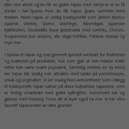
eller noe annet og du får en gratis tapas med. Nerja er et av få
steder i Sør-Spania hvor du får tapas gratis sammen med
drinken. Noen tapas er veldig tradisjonelle som Jamon Iberico
(spansk skinke), Queso Machego, Albondigas (spanske
kjøttboller), Ensaladilla Rusa (potetsalat med tunfisk), Chorizo,
Boquerones (sur ansjos), alle slags tortillas, Patatas Bravas og
mye mer .
I Spania er tapas og mat generelt spesielt verdsatt for friskheten
og kvaliteten på produktet, noe som gjør at selv relativt enkle
retter kan være svært populære. Samtidig merkes en ny trend
der tapas blir stadig mer attraktiv med tanke på presentasjon,
smak og originalitet. Vi ser stadig flere virksomheter som i tillegg
til tradisjonelle tapas satser på disse kulinariske tapasene, som
et festlig smørbrød med grillet kyllingfilet, konservert løk og
geitost med honning. Tross alt vil øyet også ha noe. Vi har våre
favoritt tapassteder av ulike grunner: