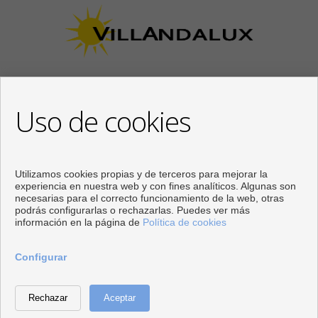
Uso de cookies
CONTACTO
Calle Los Huertos, 97
Local 3
Utilizamos cookies propias y de terceros para mejorar la
29780 Nerja (Málaga)
experiencia en nuestra web y con fines analíticos. Algunas son
necesarias para el correcto funcionamiento de la web, otras
+34 951834450
podrás configurarlas o rechazarlas. Puedes ver más
+34 633400980
información en la página de
Política de cookies
+34 633781196
info@villandalux.nl
Configurar
De Lunes a Viernes : 09:30 - 15:00 y 16:00 - 19:00
Desarrollado por
Inmoenter