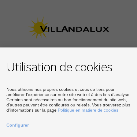
Utilisation de cookies
CONTACTER
Calle Los Huertos, 97
Local 3
Nous utilisons nos propres cookies et ceux de tiers pour
29780 Nerja (Málaga)
améliorer l'expérience sur notre site web et à des fins d'analyse.
Certains sont nécessaires au bon fonctionnement du site web,
+34 951834450
d'autres peuvent être configurés ou rejetés. Vous trouverez plus
+34 633400980
d'informations sur la page
Politique en matière de cookies
+34 633781196
info@villandalux.nl
Configurer
De Lundi au Vendredi : 09:30 - 15:00 et 16:00 - 19:00