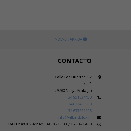
VOLVER ARRIBA
CONTACTO
Calle Los Huertos, 97
Local 3
29780 Nerja (Málaga)
+34 951834450
+34 633400980
+34 633781196
info@villandalux.nl
De Lunes a Viernes : 09:30 - 15:00 y 16:00 - 19:00