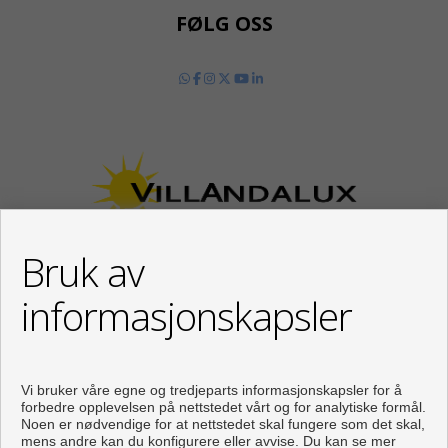
FØLG OSS
Bruk av
informasjonskapsler
KONTAKT
Calle Los Huertos, 97
Local 3
Vi bruker våre egne og tredjeparts informasjonskapsler for å
29780 Nerja (Málaga)
forbedre opplevelsen på nettstedet vårt og for analytiske formål.
Noen er nødvendige for at nettstedet skal fungere som det skal,
+34 951834450
mens andre kan du konfigurere eller avvise. Du kan se mer