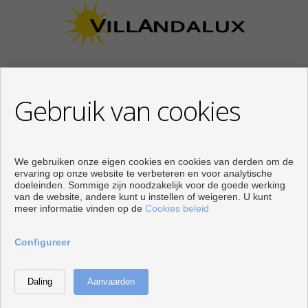
Gebruik van cookies
CONTACT
Calle Los Huertos, 97
Local 3
We gebruiken onze eigen cookies en cookies van derden om de
29780 Nerja (Málaga)
ervaring op onze website te verbeteren en voor analytische
doeleinden. Sommige zijn noodzakelijk voor de goede werking
+34 951834450
van de website, andere kunt u instellen of weigeren. U kunt
+34 633400980
meer informatie vinden op de
Cookies beleid
+34 633781196
info@villandalux.nl
Configureer
Van Maandag op Vrijdag : 09:30 - 15:00 en 16:00 - 19:00
Ontwikkeld door
Inmoenter