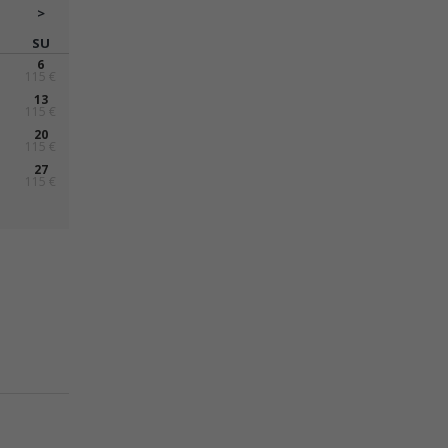
>
SU
6
115 €
13
115 €
20
115 €
27
115 €