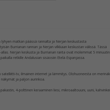
a lyhyen matkan päässä rannalta ja Nerjan keskustasta
ihtyisän Burrianan rannan ja Nerjan vilkkaan keskustan välissä. Tässä
-allas. Nerjan keskusta ja Burrianan ranta ovat molemmat 5 minuutin
paikalla retkille Andalusian sisäosiin Etelä-Espanjassa.
on satelliitti-tv, ilmainen internet ja lämmitys. Olohuoneesta on merinä
t näkymät ja paljon aurinkoa.
kastin, 4-polttinen keraaminen liesi, mikroaaltouuni, uuni, kahvinkei