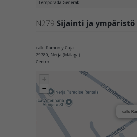
Temporada General:
-
-
N279
Sijainti ja ympäristö
calle Ramon y Cajal.
29780, Nerja (Málaga)
Centro
+
−
calle Ra