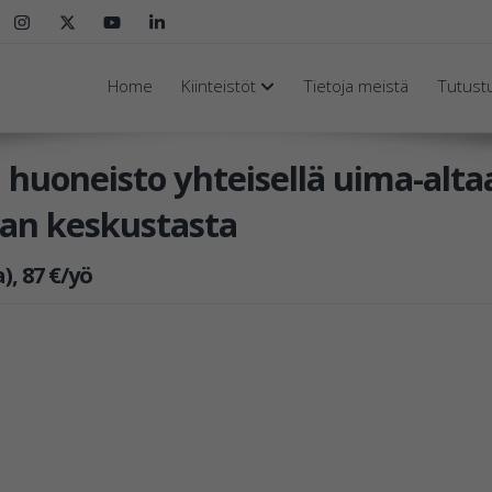
Home
Kiinteistöt
Tietoja meistä
Tutust
uoneisto yhteisellä uima-alta
jan keskustasta
, 87 €/yö