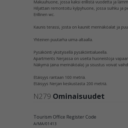
Makuuhuone, jossa kaksi erillistä vuodetta ja lämm
Hiljattain remontoitu kylpyhuone, jossa suihku ja p
Erillinen wc.
Kaunis terassi, josta on kauniit merinäköalat ja pu
Yhteinen puutarha uima-altaalla.
Pysäköinti yksityisellä pysäköintialueella.
Apartments Nerjassa on useita huoneistoja vapaan
Näkymä (aina merinäköala) ja sisustus voivat vaihd
Etäisyys rantaan 100 metriä.
Etäisyys Nerjan keskustasta 200 metriä.
N279
Ominaisuudet
Tourism Office Register Code
A/MA/01413