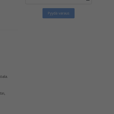
köala.
tin,