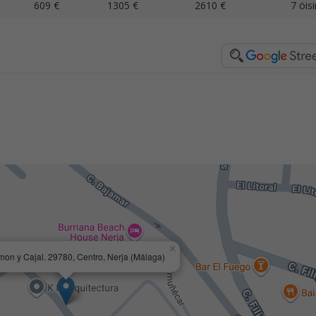
609 €
1305 €
2610 €
7 öisi
×
mon y Cajal. 29780, Centro, Nerja (Málaga)