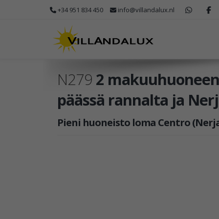
+34 951 834 450
info@villandalux.nl
N279
2 makuuhuoneen h
päässä rannalta ja Ner
Pieni huoneisto loma Centro (Nerja)