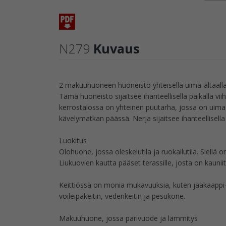
N279
Kuvaus
2 makuuhuoneen huoneisto yhteisellä uima-altaall
Tämä huoneisto sijaitsee ihanteellisella paikalla vi
kerrostalossa on yhteinen puutarha, jossa on uima
kävelymatkan päässä. Nerja sijaitsee ihanteellisella 
Luokitus
Olohuone, jossa oleskelutila ja ruokailutila. Siellä 
Liukuovien kautta pääset terassille, josta on kaunii
Keittiössä on monia mukavuuksia, kuten jääkaappi-pa
voileipäkeitin, vedenkeitin ja pesukone.
Makuuhuone, jossa parivuode ja lämmitys