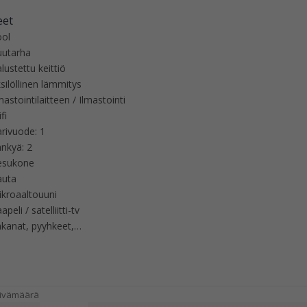
eet
ool
uutarha
lustettu keittiö
silöllinen lämmitys
mastointilaitteen / Ilmastointi
fi
rivuode: 1
änkyä: 2
esukone
auta
ikroaaltouuni
apeli / satelliitti-tv
akanat, pyyhkeet,…
päivämäärä