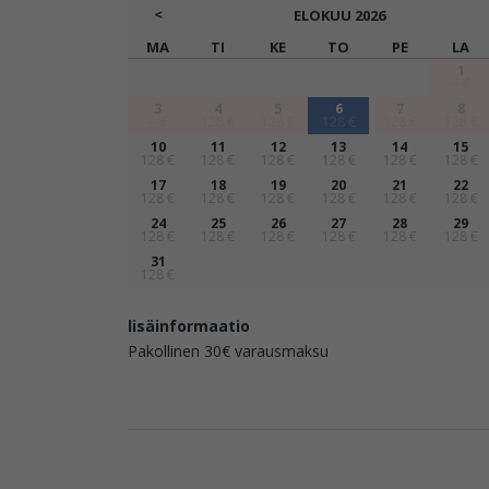
<
ELOKUU
2026
MA
TI
KE
TO
PE
LA
1
-- €
3
4
5
6
7
8
-- €
128 €
128 €
128 €
128 €
128 €
10
11
12
13
14
15
128 €
128 €
128 €
128 €
128 €
128 €
17
18
19
20
21
22
128 €
128 €
128 €
128 €
128 €
128 €
24
25
26
27
28
29
128 €
128 €
128 €
128 €
128 €
128 €
31
128 €
lisäinformaatio
Pakollinen 30€ varausmaksu