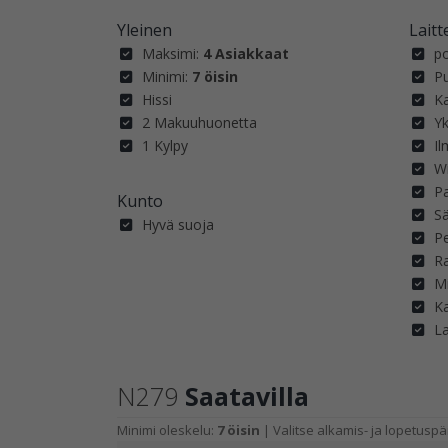
Yleinen
Laitt
Maksimi:
4 Asiakkaat
p
Minimi:
7 öisin
P
Hissi
Ka
2 Makuuhuonetta
Yk
1 Kylpy
Il
Wi
Pa
Kunto
S
Hyvä suoja
P
R
M
Ka
L
N279
Saatavilla
Minimi oleskelu:
7 öisin
| Valitse alkamis- ja lopetus