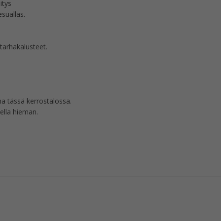
itys
esuallas.
utarhakalusteet.
a tässä kerrostalossa.
ella hieman.