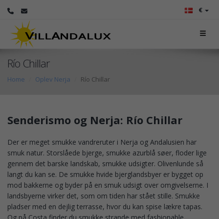
€
Río Chillar
Home
Oplev Nerja
Río Chillar
Senderismo og Nerja: Río Chillar
Der er meget smukke vandreruter i Nerja og Andalusien har
smuk natur. Storslåede bjerge, smukke azurblå søer, floder lige
gennem det barske landskab, smukke udsigter. Olivenlunde så
langt du kan se. De smukke hvide bjerglandsbyer er bygget op
mod bakkerne og byder på en smuk udsigt over omgivelserne. I
landsbyerne virker det, som om tiden har stået stille. Smukke
pladser med en dejlig terrasse, hvor du kan spise lækre tapas.
Og på Costa finder du smukke strande med fashionable