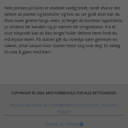
Hele prinsen på turen er elveleiet veldig bredt, rundt elva er det
dekket av planter og blomster og hvis du ser godt etter kan du
finne noen grotter langs veien. Jo lenger du kommer oppstrøms,
jo smalere blir kanalen og jo vakrere blir omgivelsene. Fra et
visst tidspunkt kan du ikke lenger holde føttene tørre fordi du
må krysse elven. På slutten går du i knedyp vann gjennom en
vakker, smal canyon hvor steiner reiser seg over deg. En veldig
fin rute å gjøre med barn.
COPYRIGHT © 2026. MED FORBEHOLD FOR ALLE RETTIGHEDER.
RETSLIG MEDDELELSE
|
DATABESKYTTELSESPOLITIK
|
COOKIES
POLICY
TILBAGE TIL TOPPEN