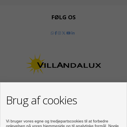
FØLG OS
Brug af cookies
KONTAKTE
Calle Los Huertos, 97
Local 3
Vi bruger vores egne og tredjepartscookies til at forbedre
29780 Nerja (Málaga)
oplevelsen på vores hjemmeside og til analytiske formål. Nogle